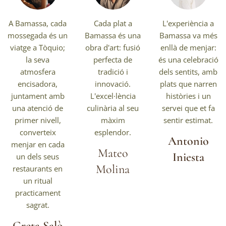
A Bamassa, cada
Cada plat a
L'experiència a
mossegada és un
Bamassa és una
Bamassa va més
viatge a Tòquio;
obra d'art: fusió
enllà de menjar:
la seva
perfecta de
és una celebració
atmosfera
tradició i
dels sentits, amb
encisadora,
innovació.
plats que narren
juntament amb
L'excel·lència
històries i un
una atenció de
culinària al seu
servei que et fa
primer nivell,
màxim
sentir estimat.
converteix
esplendor.
Antonio
menjar en cada
Mateo
Iniesta
un dels seus
Molina
restaurants en
un ritual
practicament
sagrat.
Greta Salò