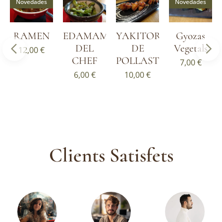
Novedades
Novedades
RAMEN
EDAMAME
YAKITORI
Gyozas
DEL
DE
Vegetals
12,00
€
CHEF
POLLASTRE
7,00
€
6,00
€
10,00
€
Clients Satisfets